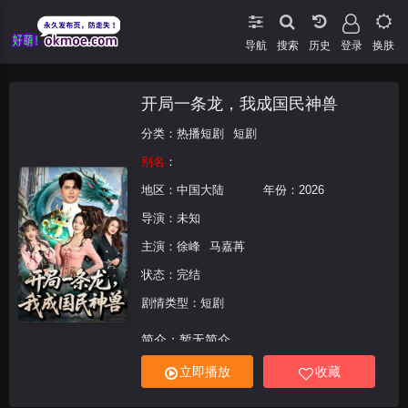
导航
搜索
登录
换肤
开局一条龙，我成国民神兽
分类：
热播短剧
短剧
别名
：
地区：
中国大陆
年份：
2026
导演：未知
主演：
徐峰
马嘉苒
状态：完结
剧情类型：短剧
简介：暂无简介
立即播放
收藏