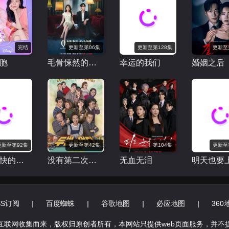
完结
更新至第06集
更新至第128集
更新至
胞
毛骨悚然的恋爱
幸运的我们
婚姻之后
更新至第92集
更新至第42集
第104集
更新至
我们愉快的好日子
没有第二次机会
无血无泪
SS订阅
|
百度蜘蛛
|
谷歌地图
|
必应地图
|
360
互联网收集而来，版权归原创者所有，本网站只提供web页面服务，并不