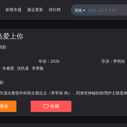
影视专题
最近更新
排行榜
视频
岛爱上你
韩剧
年份：
2026
导演：
李明佑
辛睿恩
洪民基
李秀敬
剧
为顶尖整形外科医生都志义（李宰旭 饰），同身世神秘的助理护士陆遐俐
到与世隔绝、恶名昭彰的“平同岛”上工作。两个同样受伤的灵魂，在艰难
播放
收藏