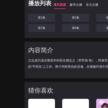
播放列表
暴风资源
豪华云播
非凡云播
第1集
第2集
第7集
第8集
内容简介
立志成为顶尖整形外科医生都志义（李宰旭 饰），同身世
的“平同岛”上工作。两个同样受伤的灵魂，在艰难环境
猜你喜欢