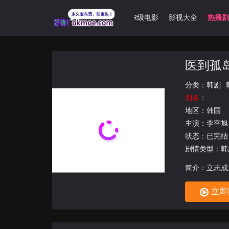
肉漫
哩番合集
3D动漫
动漫大全
R级电影
影视大全
热播剧
医到孤
分类：
韩剧
别名
：
地区：
韩国
主演：
李宰旭
状态：已完结
剧情类型：韩
简介：立志成
安排下被分配
立即
此疗愈