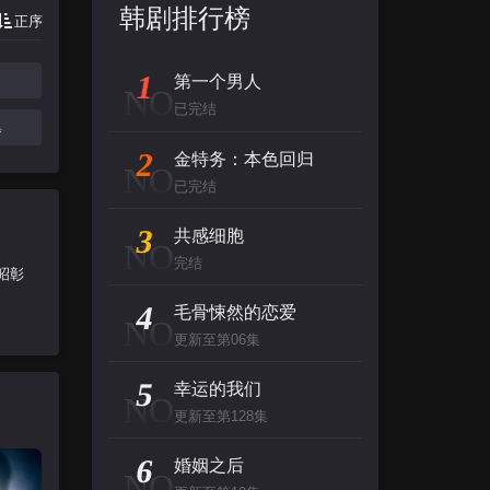
韩剧排行榜
正序
1
第一个男人
NO
已完结
集
2
金特务：本色回归
NO
已完结
3
共感细胞
NO
完结
昭彰
4
毛骨悚然的恋爱
NO
更新至第06集
5
幸运的我们
NO
更新至第128集
6
婚姻之后
NO