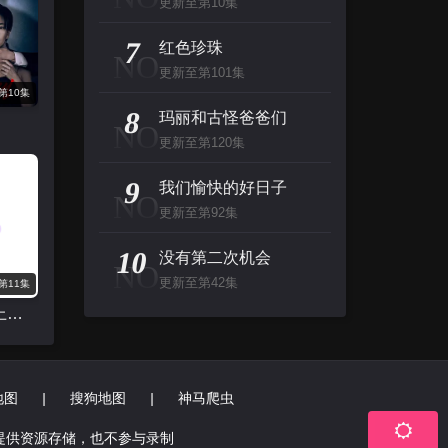
更新至第10集
7
红色珍珠
NO
更新至第101集
第10集
8
玛丽和古怪爸爸们
NO
更新至第120集
9
我们愉快的好日子
NO
更新至第92集
10
没有第二次机会
NO
更新至第42集
第11集
明天也要上班！
地图
|
搜狗地图
|
神马爬虫
提供资源存储，也不参与录制