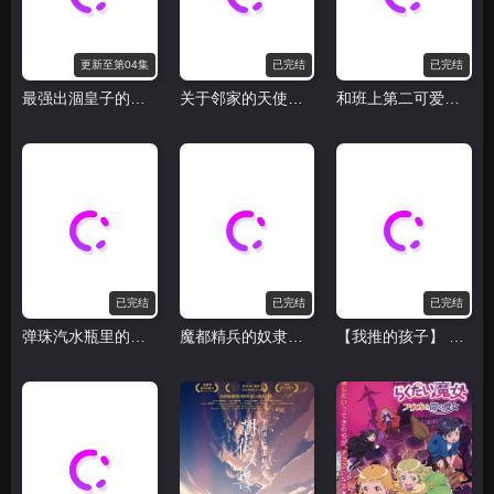
更新至第04集
已完结
已完结
最强出涸皇子的暗跃帝位争夺
关于邻家的天使大人不知不觉把我惯成了废人这档子事第二季
和班上第二可爱的女孩子成为了朋友
已完结
已完结
已完结
弹珠汽水瓶里的千岁同学
魔都精兵的奴隶第二季
【我推的孩子】 第三季