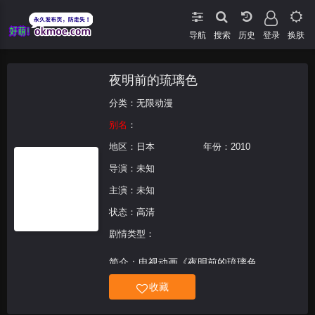
导航
搜索
登录
换肤
夜明前的琉璃色
分类：
无限动漫
别名
：
地区：
日本
年份：
2010
导演：未知
主演：未知
状态：高清
剧情类型：
简介：电视动画《夜明前的琉璃色
Crescent Love》改编日由由August创作的
收藏
十八禁恋爱冒险游戏《夜明前的琉璃色》，