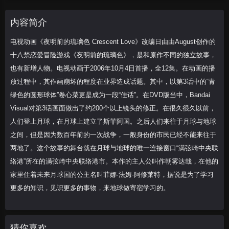
是和原作不同的独立故事，也有新增人物。
电视动画于2006年10月4日首播，全12
内容简介
电视动画《夜明前的琉璃色 Crescent Love》改编日由由August创作的
十八禁恋爱冒险游戏《夜明前的琉璃色》，是和原作不同的独立故事，
也有新增人物。电视动画于2006年10月4日首播，全12集。在动画的播
放过程中，其作画崩坏的程度在业界造成话题。其中，以第3话中的“青
绿色的圆形球体”卷心菜更是成为一段“佳话”。在DVD版当中，Bandai
Visual对第3话画面做出了约200个以上镜头的修正。在很久很久以前，
人们登上月球，在月球上建立了斯菲阿国。之后人们来往于月球与地球
之间，但是因为数百年前的一次战争，一般身份的市民已经不能来往于
两地了。这个故事的舞台就在月球与地球的唯一连接窗口“满弦崎中央联
络港”所在的满弦崎中央联络港市。本作的主人公叫作朝雾达哉，在他的
家里住着未来月球国的公主名叫菲娜·法姆·阿修莱特，据说是为了学习
更多的知识，见识更多的事物，来地球做寄宿学习的。
猜你喜欢