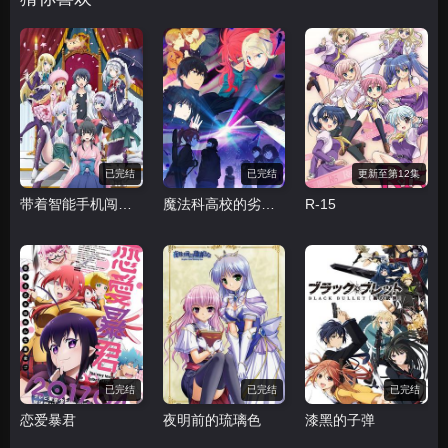
已完结
已完结
更新至第12集
带着智能手机闯荡异世界
魔法科高校的劣等生 来访者篇
R-15
已完结
已完结
已完结
恋爱暴君
夜明前的琉璃色
漆黑的子弹