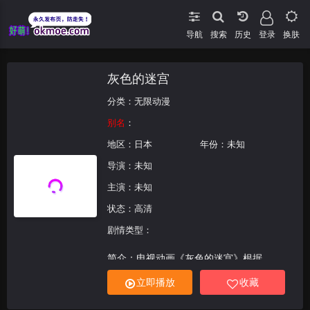
导航
搜索
登录
换肤
灰色的迷宫
分类：
无限动漫
别名
：
地区：
日本
年份：未知
导演：未知
主演：未知
状态：高清
剧情类型：
简介：电视动画《灰色的迷宫》根据
FrontWing制作的同名游戏改编，是《灰色
立即播放
收藏
的果实》的续篇，“灰色三部曲”中的第二