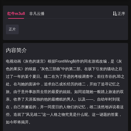
部。在坂下引发的骚动之后过了一年的某个
夏日。雄二在为了升进的考核调查中，前往
红牛m3u8
非凡云播
正序
市谷的JB之处
正片
内容简介
电视动画《灰色的迷宫》根据FrontWing制作的同名游戏改编，是《灰
色的果实》的续篇，“灰色三部曲”中的第二部。在坂下引发的骚动之后
过了一年的某个夏日。雄二在为了升进的考核调查中，前往市谷的JB之
处。在与她的面谈中，追求自己成长经历的雄二，开始了追寻记忆之
旅。由于意外事故而去世的最爱的姐姐。如同追随她一般踏上旅途的双
亲。收养了天涯孤独的他的最糟糕的男人。以及——。自幼年时到现
在，自己所邂逅的，并一同度日的人物们的记忆，雄二淡然地诉说着这
些。造就了“风见雄二”这一人格之物究竟是什么呢。这一谜题的答案，
如今即将揭开。