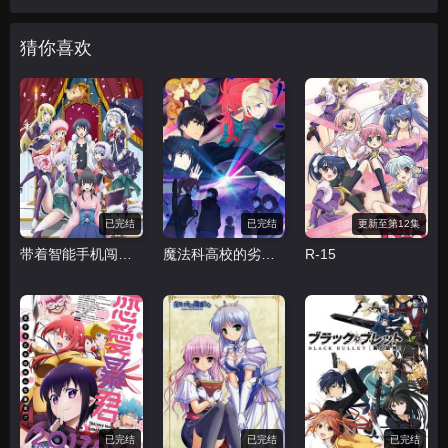
猜你喜欢
已完结
已完结
更新至第12集
带着智能手机闯荡异世界
魔法科高校的劣等生 来访者篇
R-15
已完结
已完结
已完结